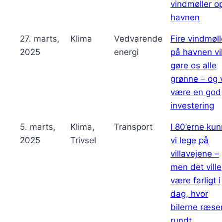
vindmøller o
havnen
27. marts,
Klima
Vedvarende
Fire vindmøll
2025
energi
på havnen vi
gøre os alle
grønne – og v
være en god
investering
5. marts,
Klima,
Transport
I 80’erne ku
2025
Trivsel
vi lege på
villavejene –
men det ville
være farligt i
dag, hvor
bilerne ræse
rundt