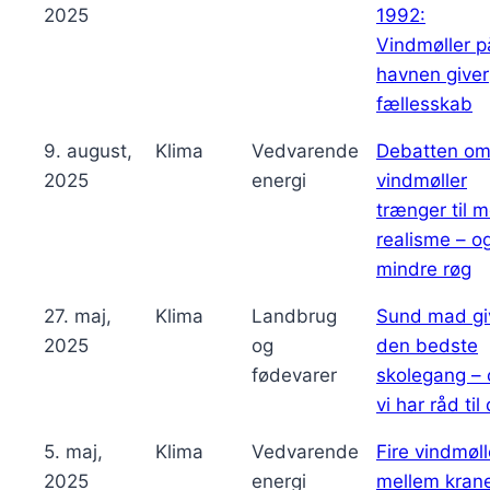
2025
1992:
Vindmøller p
havnen giver
fællesskab
9. august,
Klima
Vedvarende
Debatten o
2025
energi
vindmøller
trænger til 
realisme – o
mindre røg
27. maj,
Klima
Landbrug
Sund mad gi
2025
og
den bedste
fødevarer
skolegang – 
vi har råd til
5. maj,
Klima
Vedvarende
Fire vindmøll
2025
energi
mellem kran