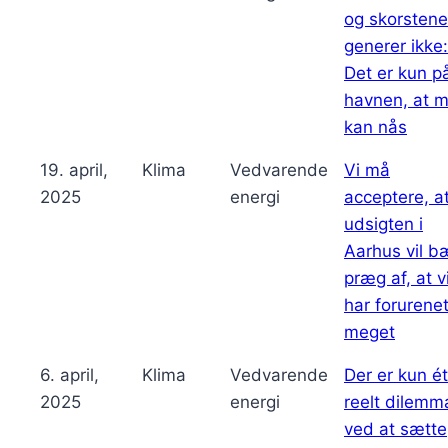
og skorstene
generer ikke:
Det er kun p
havnen, at m
kan nås
19. april,
Klima
Vedvarende
Vi må
2025
energi
acceptere, a
udsigten i
Aarhus vil b
præg af, at v
har forurenet
meget
6. april,
Klima
Vedvarende
Der er kun ét
2025
energi
reelt dilemm
ved at sætte