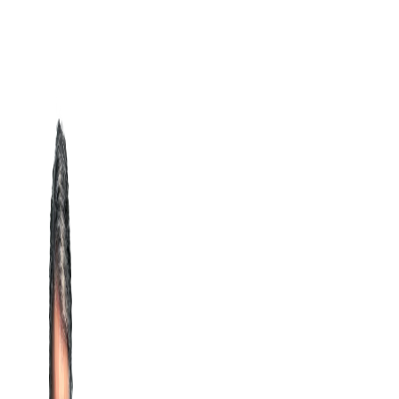
Fortsæt
til
indhold