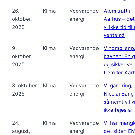
26.
Klima
Vedvarende
Atomkraft i
oktober,
energi
Aarhus – det
2025
vi ikke tid til 
vente på
9.
Klima
Vedvarende
Vindmøller p
oktober,
energi
havnen: En g
2025
og sikker vej
frem for Aar
8. oktober,
Klima
Vedvarende
Vi går i ring,
2025
energi
Nicolaj Bang
så nemt vil v
ikke fejes af
24.
Klima
Vedvarende
Vi har mangl
august,
energi
det siden EM