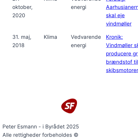
oktober,
energi
Aarhusianer
2020
skal eje
vindmøller
31. maj,
Klima
Vedvarende
Kronik:
2018
energi
Vindmøller s
producere gr
brændstof til
skibsmotore
Peter Esmann - i Byrådet 2025
Alle rettigheder forbeholdes ©