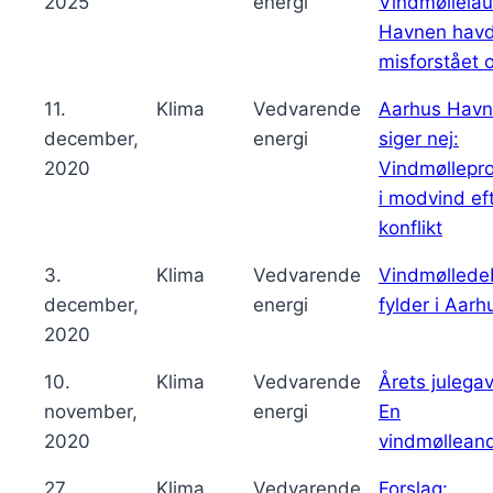
2025
energi
Vindmøllelau
Havnen hav
misforstået 
11.
Klima
Vedvarende
Aarhus Havn
december,
energi
siger nej:
2020
Vindmøllepro
i modvind ef
konflikt
3.
Klima
Vedvarende
Vindmøllede
december,
energi
fylder i Aarh
2020
10.
Klima
Vedvarende
Årets julegav
november,
energi
En
2020
vindmøllean
27.
Klima
Vedvarende
Forslag: