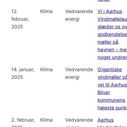
12.
Klima
Vedvarende
Vi i Aarhus
februar,
energi
Vindmøllela
2025
glæder os ov
godkendelse
møller på
havnen – me
noget undrer
14. januar,
Klima
Vedvarende
Gigantiske
2025
energi
vindmøller p
vej til Aarhus
Bliver
kommunens
højeste punk
2. februar,
Klima
Vedvarende
Aarhus