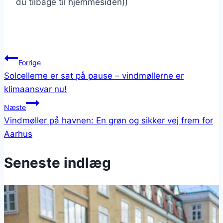
du tilbage til hjemmesiden))
Indlægsnavigation
Forrige
Solcellerne er sat på pause – vindmøllerne er
klimaansvar nu!
Næste
Vindmøller på havnen: En grøn og sikker vej frem for
Aarhus
Seneste indlæg