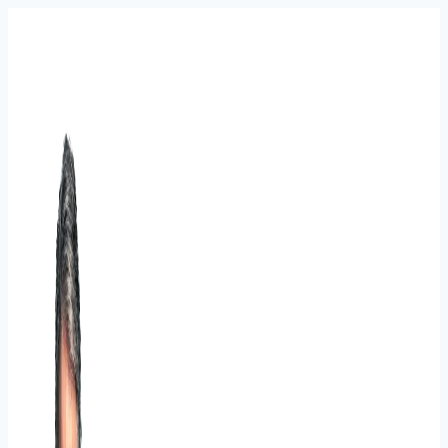
Fortsæt
til
indhold