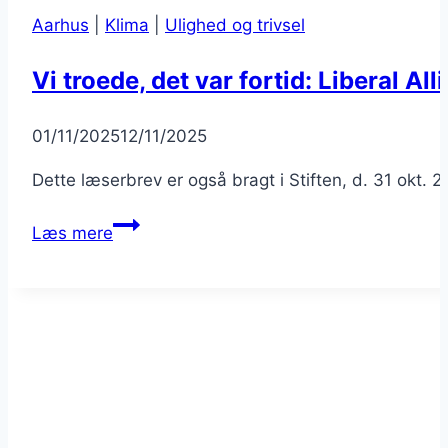
Aarhus
|
Klima
|
Ulighed og trivsel
Vi troede, det var fortid: Liberal A
Af
01/11/2025
Peter
12/11/2025
Dette læserbrev er også bragt i Stiften, d. 31 okt.
Vi
Læs mere
troede,
det
var
fortid:
Liberal
Alliance
er
på